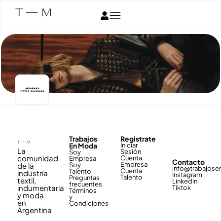
Trabajos
Registrate
En Moda
Iniciar
La
Sesión
Soy
comunidad
Cuenta
Empresa
Contacto
Empresa
de la
Soy
info@trabajos
Cuenta
Talento
industria
Instagram
Talento
Preguntas
textil,
Linkedin
frecuentes
indumentaria
Tiktok
Términos
y moda
y
en
Condiciones
Argentina