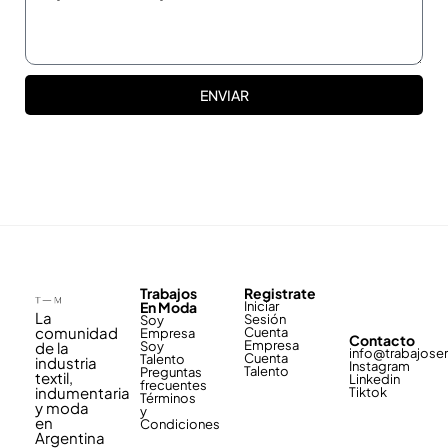
ENVIAR
Trabajos
Registrate
En Moda
Iniciar
La
Sesión
Soy
comunidad
Cuenta
Empresa
Contacto
Empresa
de la
Soy
info@trabajos
Cuenta
Talento
industria
Instagram
Talento
Preguntas
textil,
Linkedin
frecuentes
indumentaria
Tiktok
Términos
y moda
y
en
Condiciones
Argentina