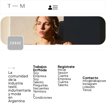
Trabajos
Registrate
En Moda
Iniciar
La
Sesión
Soy
comunidad
Cuenta
Empresa
Contacto
Empresa
de la
Soy
info@trabajos
Cuenta
Talento
industria
Instagram
Talento
Preguntas
textil,
Linkedin
frecuentes
indumentaria
Tiktok
Términos
y moda
y
en
Condiciones
Argentina