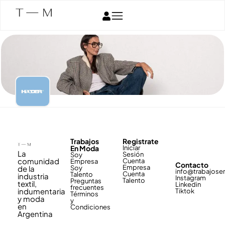
Trabajos
Registrate
En Moda
Iniciar
La
Sesión
Soy
comunidad
Cuenta
Empresa
Contacto
Empresa
de la
Soy
info@trabajos
Cuenta
Talento
industria
Instagram
Talento
Preguntas
textil,
Linkedin
frecuentes
indumentaria
Tiktok
Términos
y moda
y
en
Condiciones
Argentina