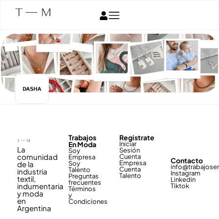
Trabajos
Registrate
En Moda
Iniciar
La
Sesión
Soy
comunidad
Cuenta
Empresa
Contacto
Empresa
de la
Soy
info@trabajos
Cuenta
Talento
industria
Instagram
Talento
Preguntas
textil,
Linkedin
frecuentes
indumentaria
Tiktok
Términos
y moda
y
en
Condiciones
Argentina