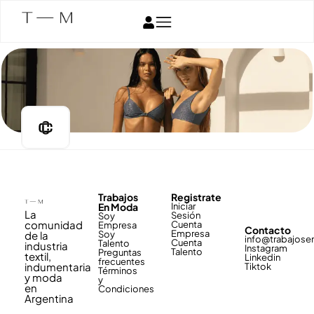
Trabajos
Registrate
En Moda
Iniciar
La
Sesión
Soy
comunidad
Cuenta
Empresa
Contacto
Empresa
de la
Soy
info@trabajos
Cuenta
Talento
industria
Instagram
Talento
Preguntas
textil,
Linkedin
frecuentes
indumentaria
Tiktok
Términos
y moda
y
en
Condiciones
Argentina