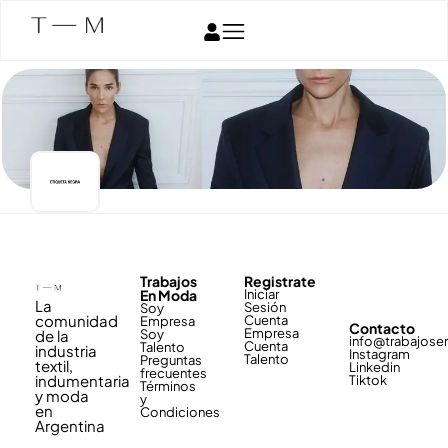
Trabajos
Registrate
En Moda
Iniciar
La
Sesión
Soy
comunidad
Cuenta
Empresa
Contacto
Empresa
de la
Soy
info@trabajos
Cuenta
Talento
industria
Instagram
Talento
Preguntas
textil,
Linkedin
frecuentes
indumentaria
Tiktok
Términos
y moda
y
en
Condiciones
Argentina