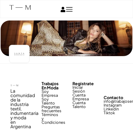
Trabajos
Registrate
En Moda
Iniciar
La
Sesión
Soy
comunidad
Cuenta
Empresa
Contacto
Empresa
de la
Soy
info@trabajos
Cuenta
Talento
industria
Instagram
Talento
Preguntas
textil,
Linkedin
frecuentes
indumentaria
Tiktok
Términos
y moda
y
en
Condiciones
Argentina