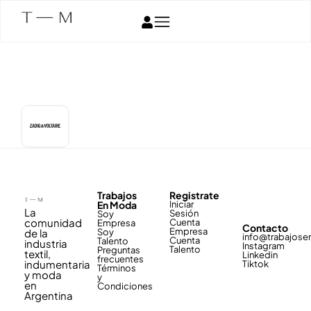
Trabajos
Registrate
En Moda
Iniciar
La
Sesión
Soy
comunidad
Cuenta
Empresa
Contacto
Empresa
de la
Soy
info@trabajos
Cuenta
Talento
industria
Instagram
Talento
Preguntas
textil,
Linkedin
frecuentes
indumentaria
Tiktok
Términos
y moda
y
en
Condiciones
Argentina