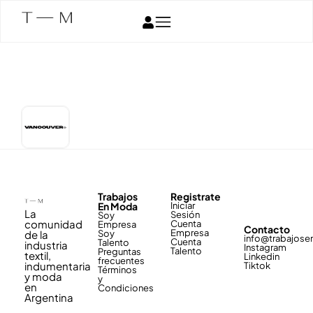
Trabajos
Registrate
En Moda
Iniciar
La
Sesión
Soy
comunidad
Cuenta
Empresa
Contacto
Empresa
de la
Soy
info@trabajos
Cuenta
Talento
industria
Instagram
Talento
Preguntas
textil,
Linkedin
frecuentes
indumentaria
Tiktok
Términos
y moda
y
en
Condiciones
Argentina