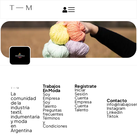
Trabajos
Registrate
En Moda
Iniciar
La
Sesión
Soy
comunidad
Cuenta
Empresa
Contacto
Empresa
de la
Soy
info@trabajos
Cuenta
Talento
industria
Instagram
Talento
Preguntas
textil,
Linkedin
frecuentes
indumentaria
Tiktok
Términos
y moda
y
en
Condiciones
Argentina