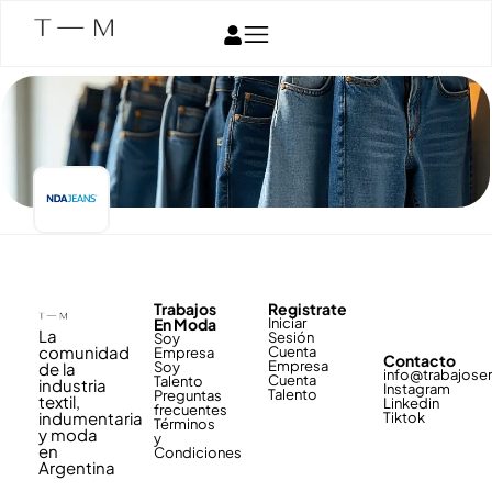
Trabajos
Registrate
En Moda
Iniciar
La
Sesión
Soy
comunidad
Cuenta
Empresa
Contacto
Empresa
de la
Soy
info@trabajos
Cuenta
Talento
industria
Instagram
Talento
Preguntas
textil,
Linkedin
frecuentes
indumentaria
Tiktok
Términos
y moda
y
en
Condiciones
Argentina