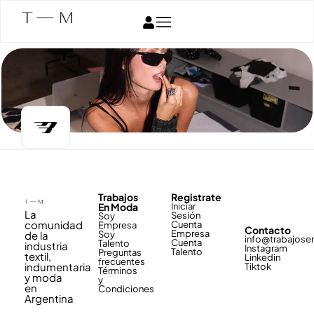
Trabajos
Registrate
En Moda
Iniciar
La
Sesión
Soy
comunidad
Cuenta
Empresa
Contacto
Empresa
de la
Soy
info@trabajos
Cuenta
Talento
industria
Instagram
Talento
Preguntas
textil,
Linkedin
frecuentes
indumentaria
Tiktok
Términos
y moda
y
en
Condiciones
Argentina