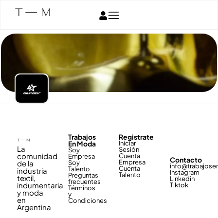
Trabajos
Registrate
En Moda
Iniciar
La
Sesión
Soy
comunidad
Cuenta
Empresa
Contacto
Empresa
de la
Soy
info@trabajos
Cuenta
Talento
industria
Instagram
Talento
Preguntas
textil,
Linkedin
frecuentes
indumentaria
Tiktok
Términos
y moda
y
en
Condiciones
Argentina