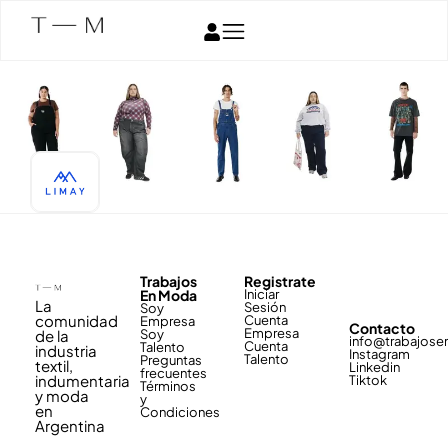
Trabajos
Registrate
En Moda
Iniciar
La
Sesión
Soy
comunidad
Cuenta
Empresa
Contacto
Empresa
de la
Soy
info@trabajos
Cuenta
Talento
industria
Instagram
Talento
Preguntas
textil,
Linkedin
frecuentes
indumentaria
Tiktok
Términos
y moda
y
en
Condiciones
Argentina