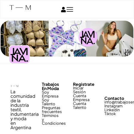
Trabajos
Registrate
En Moda
Iniciar
La
Sesión
Soy
comunidad
Cuenta
Empresa
Contacto
Empresa
de la
Soy
info@trabajos
Cuenta
Talento
industria
Instagram
Talento
Preguntas
textil,
Linkedin
frecuentes
indumentaria
Tiktok
Términos
y moda
y
en
Condiciones
Argentina