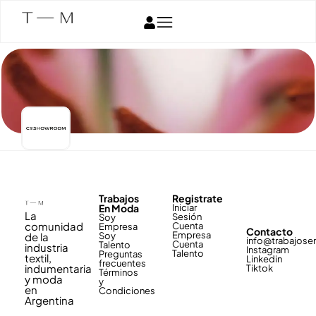
Trabajos
Registrate
En Moda
Iniciar
La
Sesión
Soy
comunidad
Cuenta
Empresa
Contacto
Empresa
de la
Soy
info@trabajos
Cuenta
Talento
industria
Instagram
Talento
Preguntas
textil,
Linkedin
frecuentes
indumentaria
Tiktok
Términos
y moda
y
en
Condiciones
Argentina