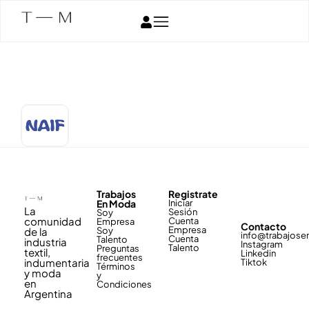
Trabajos
Registrate
En Moda
Iniciar
La
Sesión
Soy
comunidad
Cuenta
Empresa
Contacto
Empresa
de la
Soy
info@trabajos
Cuenta
Talento
industria
Instagram
Talento
Preguntas
textil,
Linkedin
frecuentes
indumentaria
Tiktok
Términos
y moda
y
en
Condiciones
Argentina