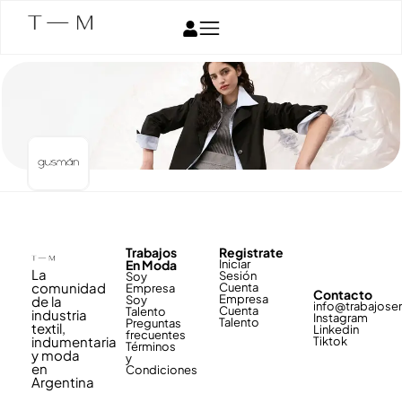
Trabajos
Registrate
En Moda
Iniciar
La
Sesión
Soy
comunidad
Cuenta
Empresa
Contacto
Empresa
de la
Soy
info@trabajos
Cuenta
Talento
industria
Instagram
Talento
Preguntas
textil,
Linkedin
frecuentes
indumentaria
Tiktok
Términos
y moda
y
en
Condiciones
Argentina