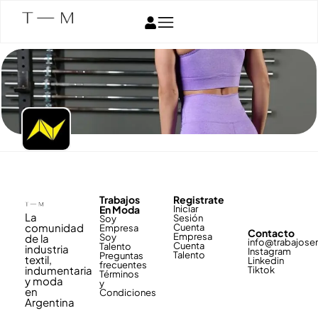
Trabajos
Registrate
En Moda
Iniciar
La
Sesión
Soy
comunidad
Cuenta
Empresa
Contacto
Empresa
de la
Soy
info@trabajos
Cuenta
Talento
industria
Instagram
Talento
Preguntas
textil,
Linkedin
frecuentes
indumentaria
Tiktok
Términos
y moda
y
en
Condiciones
Argentina