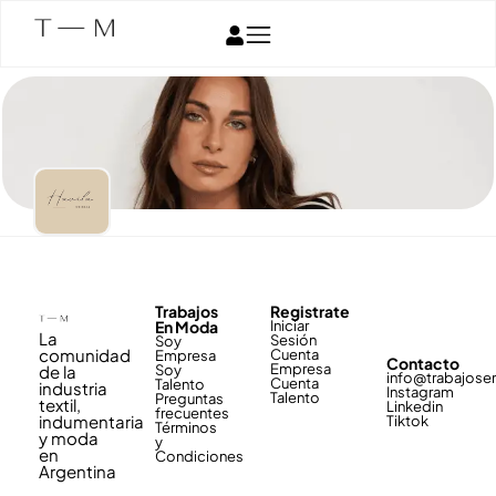
Trabajos
Registrate
En Moda
Iniciar
La
Sesión
Soy
comunidad
Cuenta
Empresa
Contacto
Empresa
de la
Soy
info@trabajos
Cuenta
Talento
industria
Instagram
Talento
Preguntas
textil,
Linkedin
frecuentes
indumentaria
Tiktok
Términos
y moda
y
en
Condiciones
Argentina