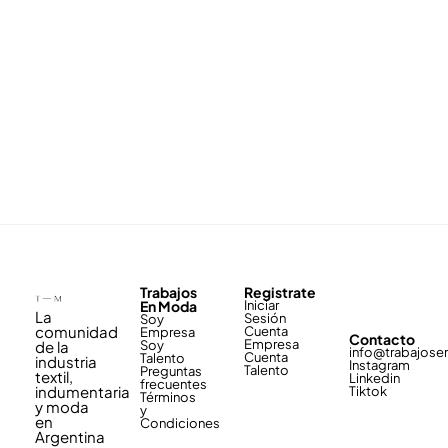
Trabajos
Registrate
En Moda
Iniciar
La
Sesión
Soy
comunidad
Cuenta
Empresa
Contacto
Empresa
de la
Soy
info@trabajos
Cuenta
Talento
industria
Instagram
Talento
Preguntas
textil,
Linkedin
frecuentes
indumentaria
Tiktok
Términos
y moda
y
en
Condiciones
Argentina