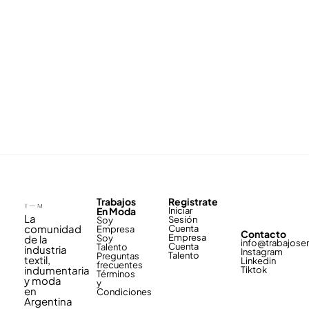
Trabajos
Registrate
En Moda
Iniciar
La
Sesión
Soy
comunidad
Cuenta
Empresa
Contacto
Empresa
de la
Soy
info@trabajos
Cuenta
Talento
industria
Instagram
Talento
Preguntas
textil,
Linkedin
frecuentes
indumentaria
Tiktok
Términos
y moda
y
en
Condiciones
Argentina